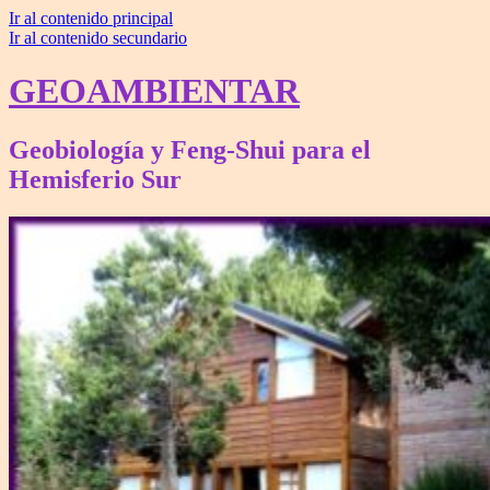
Ir al contenido principal
Ir al contenido secundario
GEOAMBIENTAR
Geobiología y Feng-Shui para el
Hemisferio Sur