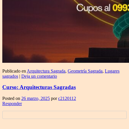
Publicado en
Arquitectura Sagrada
,
Geometría Sagrada
,
Lugares
sagrados
|
Deja un comentario
Curso: Arquitecturas Sagradas
Posted on
26 marzo, 2025
por
c2120112
Responder