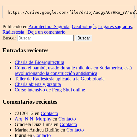
Publicado en
Arquitectura Sagrada
,
Geobiología
,
Lugares sagrados
,
Radiestesia
|
Deja un comentario
Buscar
Entradas recientes
Charla de Bioarquitectura
Cómo el bambú, usado durante milenios en Sudamérica, está
revolucionando la construcción antisísmica
Taller de Radiestesia aplicada a la Geobiología
Charla abierta y gratuita
Curso intensivo de Feng Shui online
Comentarios recientes
c2120112
en
Contacto
Arq, N.N. Murphy
en
Contacto
Graciela Diaz Lima
en
Contacto
Marina Andrea Budiño
en
Contacto
Ingrid
en
Contacto