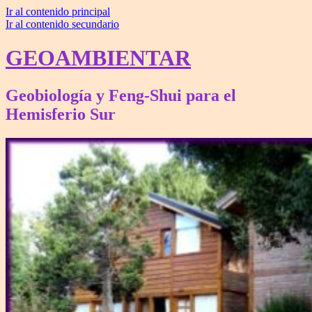
Ir al contenido principal
Ir al contenido secundario
GEOAMBIENTAR
Geobiología y Feng-Shui para el
Hemisferio Sur