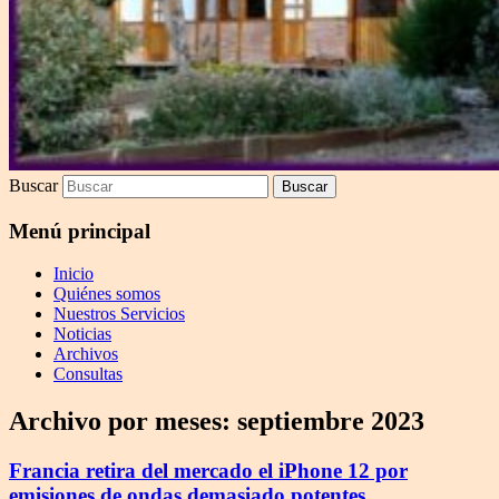
Buscar
Menú principal
Inicio
Quiénes somos
Nuestros Servicios
Noticias
Archivos
Consultas
Archivo por meses:
septiembre 2023
Francia retira del mercado el iPhone 12 por
emisiones de ondas demasiado potentes