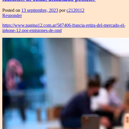
Posted on
13 septiembre, 2023
por
c2120112
Responder
https://www.pagina12.com.ar/587406-francia-retira-del-mercado-el-
iphone-12-por-emisiones-de-ond