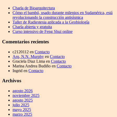
Charla de Bioarquitectura
Cómo el bambú, usado durante milenios en Sudamérica, está
revolucionando la construcción antisísmica
Taller de Radiestesia aplicada a la Geobiología
Charla abierta y gratuita
Curso intensivo de Feng Shui online
Comentarios recientes
c2120112
en
Contacto
Arq, N.N. Murphy
en
Contacto
Graciela Diaz Lima
en
Contacto
Marina Andrea Budiño
en
Contacto
Ingrid
en
Contacto
Archivos
agosto 2026
noviembre 2025
agosto 2025
julio 2025
mayo 2025
marzo 2025