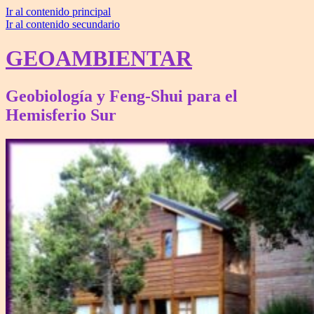
Ir al contenido principal
Ir al contenido secundario
GEOAMBIENTAR
Geobiología y Feng-Shui para el
Hemisferio Sur