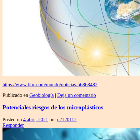
https://www.bbc.com/mundo/noticias-56868482
Publicado en
Geobiología
|
Deja un comentario
Potenciales riesgos de los microplásticos
Posted on
4 abril, 2021
por
c2120112
Responder