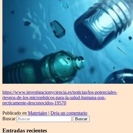
https://www.investigacionyciencia.es/noticias/los-potenciales-
riesgos-de-los-microplsticos-para-la-salud-humana-son-
prcticamente-desconocidos-19570
Publicado en
Materiales
|
Deja un comentario
Buscar
Entradas recientes