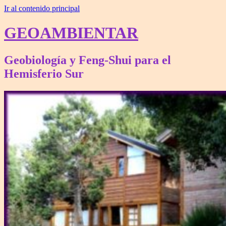
Ir al contenido principal
GEOAMBIENTAR
Geobiología y Feng-Shui para el
Hemisferio Sur