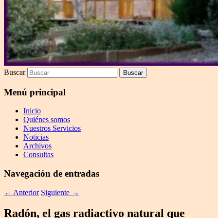
Buscar
Menú principal
Inicio
Quiénes somos
Nuestros Servicios
Noticias
Archivos
Consultas
Navegación de entradas
←
Anterior
Siguiente
→
Radón, el gas radiactivo natural que