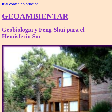
Ir al contenido principal
GEOAMBIENTAR
Geobiología y Feng-Shui para el
Hemisferio Sur