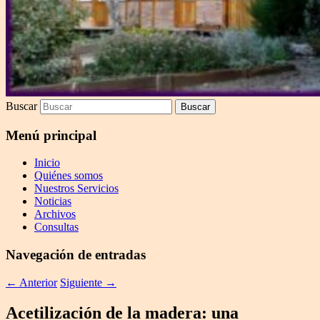
Buscar
Menú principal
Inicio
Quiénes somos
Nuestros Servicios
Noticias
Archivos
Consultas
Navegación de entradas
←
Anterior
Siguiente
→
Acetilización de la madera: una