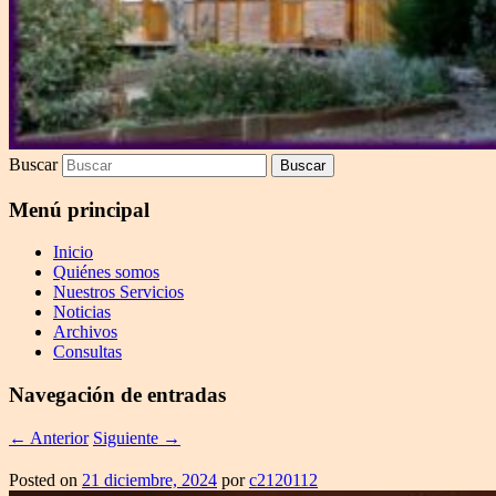
Buscar
Menú principal
Inicio
Quiénes somos
Nuestros Servicios
Noticias
Archivos
Consultas
Navegación de entradas
←
Anterior
Siguiente
→
Posted on
21 diciembre, 2024
por
c2120112